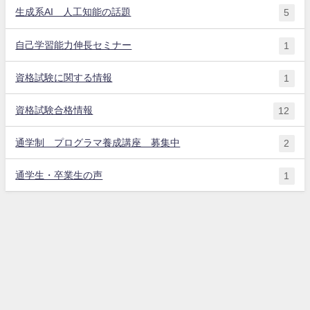
生成系AI 人工知能の話題
5
自己学習能力伸長セミナー
1
資格試験に関する情報
1
資格試験合格情報
12
通学制 プログラマ養成講座 募集中
2
通学生・卒業生の声
1