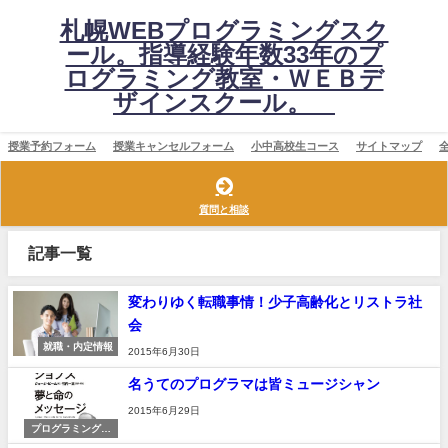
札幌WEBプログラミングスク
ール。指導経験年数33年のプ
ログラミング教室・ＷＥＢデ
ザインスクール。
授業予約フォーム
授業キャンセルフォーム
小中高校生コース
サイトマップ
質問と相談
記事一覧
変わりゆく転職事情！少子高齢化とリストラ社
会
就職・内定情報
2015年6月30日
名うてのプログラマは皆ミュージシャン
2015年6月29日
プログラミング関
連の話題