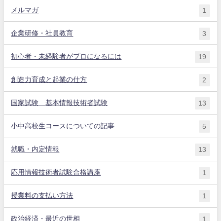
メルマガ
1
企業研修・社員教育
3
初心者・未経験者がプロになるには
19
創造力育成と起業の仕方
2
国家試験 基本情報技術者試験
13
小中高校生コースについての記事
5
就職・内定情報
13
応用情報技術者試験合格講座
1
授業料の支払い方法
1
政治経済・最近の世相
1