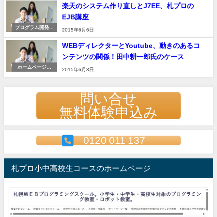
楽天のシステム作り直しとJ7EE、札プロの
EJB講座
プログラム開発言
2015年6月6日
語
WEBディレクターとYoutube、動きのあるコ
ンテンツの関係！田中耕一郎氏のケース
ホームページ作
2015年6月3日
成・ＷＥＢデザイ
ン講座
問い合せ
無料体験申込み
0120 011 137
札プロ小中高校生コースのホームページ