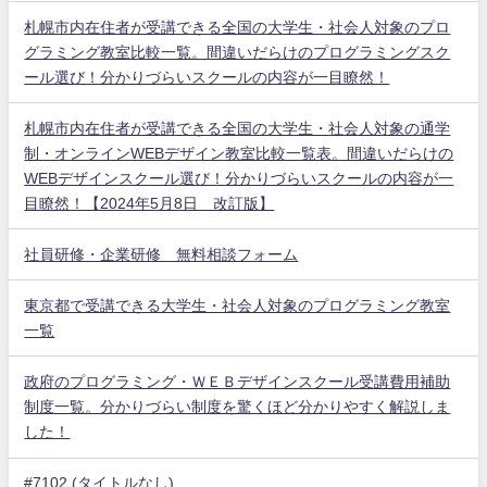
札幌市内在住者が受講できる全国の大学生・社会人対象のプロ
グラミング教室比較一覧。間違いだらけのプログラミングスク
ール選び！分かりづらいスクールの内容が一目瞭然！
札幌市内在住者が受講できる全国の大学生・社会人対象の通学
制・オンラインWEBデザイン教室比較一覧表。間違いだらけの
WEBデザインスクール選び！分かりづらいスクールの内容が一
目瞭然！【2024年5月8日 改訂版】
社員研修・企業研修 無料相談フォーム
東京都で受講できる大学生・社会人対象のプログラミング教室
一覧
政府のプログラミング・ＷＥＢデザインスクール受講費用補助
制度一覧。分かりづらい制度を驚くほど分かりやすく解説しま
した！
#7102 (タイトルなし)