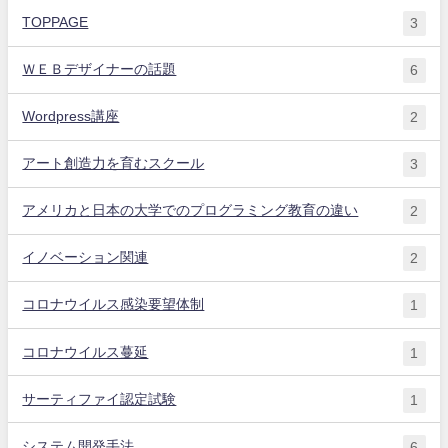
TOPPAGE
3
ＷＥＢデザイナーの話題
6
Wordpress講座
2
アート創造力を育むスクール
3
アメリカと日本の大学でのプログラミング教育の違い
2
イノベーション関連
2
コロナウイルス感染要望体制
1
コロナウイルス蔓延
1
サーティファイ認定試験
1
システム開発手法
6