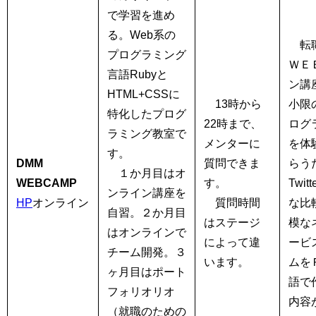
で学習を進め
る。Web系の
転
プログラミング
ＷＥ
言語Rubyと
ン講
HTML+CSSに
13時から
小限
特化したプログ
22時まで、
ログ
ラミング教室で
メンターに
を体
す。
DMM
質問できま
らう
１か月目はオ
WEBCAMP
す。
Twit
ンライン講座を
HP
オンライン
質問時間
な比
自習。２か月目
はステージ
模な
はオンラインで
によって違
ービ
チーム開発。３
います。
ムをＲ
ヶ月目はポート
語で
フォリオリオ
内容
（就職のための