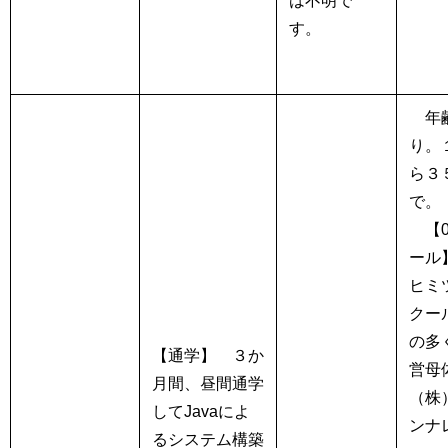
は不明で
す。
年齢
り。
ら３
で。
【0
ール
ヒミ
クー
の多
【通学】
３か
営母
月間、昼間通学
（株
してJavaによ
ンナ
るシステム構築