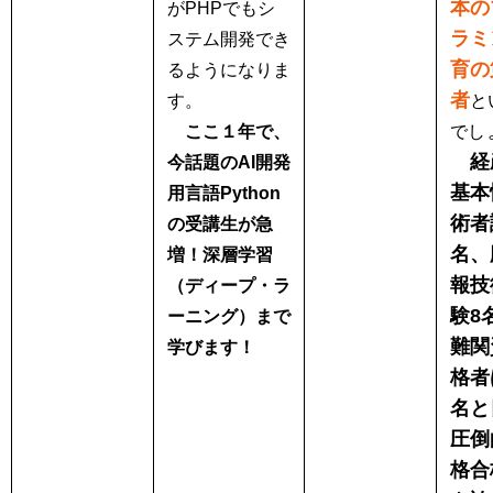
本の
がPHPでもシ
ラミ
ステム開発でき
育の
るようになりま
者
す。
と
ここ１年で、
でし
経
今話題のAI開発
基本
用言語Python
術者
の受講生が急
名、
増！深層学習
報技
（ディープ・ラ
験8
ーニング）まで
難関
学びます！
格者
名と
圧倒
格合