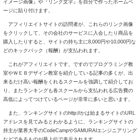
イメージ画像』や『リンク文字』を自分で作ったホームペ
ージに貼り付けます。
アフィリエイトサイトの訪問者が、これらのリンク画像
をクリックして、その会社のサービスに入会したり商品を
購入したりすると、サイトの持ち主に8,000円や10,000円な
どのキックバック（報酬）が支払われます。
これがアフィリエイトです。ですのでプログラミング教
室やＷＥＢデザイン教室を紹介している記事の多くが、
出
来るだけ高い報酬をくれるスクールを強調して紹介してお
り、またランキングも各スクールから支払われる広告費の
高低によってつけているページが非常に多い
と思います。
また、ランキングサイトのhttp://かは始まるサイトのURL
アドレスを見てみるとわかるように、
ランキングサイトの
持主が業界大手のCodeCampやSAMURAIエンジニアリング
など
であるものが最上位で表示されます。