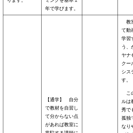
ります。
ミングを基本１
年で学びます。
教室
て動
学習
う、
ヤナ
クー
シス
す
この
【通学】
自分
ルは
で教材を自習し
秀で
て分からない点
孤独
があれば教室に
なり
常駐する講師に