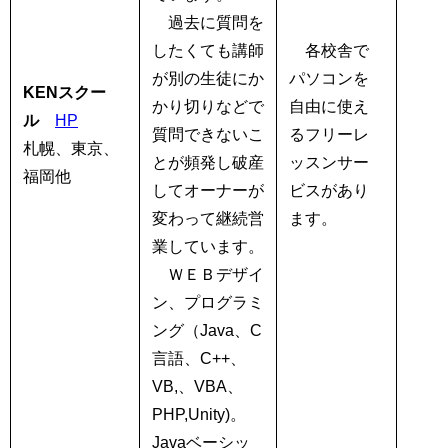
過去に質問を
したくても講師
各校舎で
が別の生徒にか
パソコンを
KENスクー
かり切りなどで
自由に使え
ル
HP
質問できないこ
るフリーレ
札幌、東京、
とが頻発し破産
ッスンサー
福岡他
してオーナーが
ビスがあり
変わって継続営
ます。
業しています。
ＷＥＢデザイ
ン、プログラミ
ング（Java、C
言語、C++、
VB,、VBA、
PHP,Unity)。
Javaベーシッ