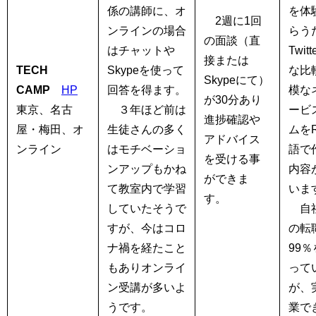
係の講師に、オ
を体
2週に1回
ンラインの場合
らう
の面談（直
はチャットや
Twit
接または
TECH
Skypeを使って
な比
Skypeにて）
CAMP
HP
回答を得ます。
模な
が30分あり
東京、名古
３年ほど前は
ービ
進捗確認や
屋・梅田、オ
生徒さんの多く
ムをR
アドバイス
ンライン
はモチベーショ
語で
を受ける事
ンアップもかね
内容
ができま
て教室内で学習
いま
す。
していたそうで
自社
すが、今はコロ
の転
ナ禍を経たこと
99
もありオンライ
って
ン受講が多いよ
が、
うです。
業で