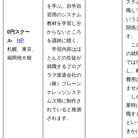
ステ
を学ぶ。自学自
職し
習用のシステム
いう
教材を学習し分
関係
0円スクー
からないところ
す。
ル
HP
を講師に聴く。
この
札幌、東京、
学習内容はほ
の就
福岡他６校
とんどの生徒が
では
就職するプログ
し、
ラマ派遣会社の
費用
（株）ブレーン
ませ
ナレッジシステ
しか
ムズ用に制作さ
業時
れていると推測
職す
されます。
とい
きか