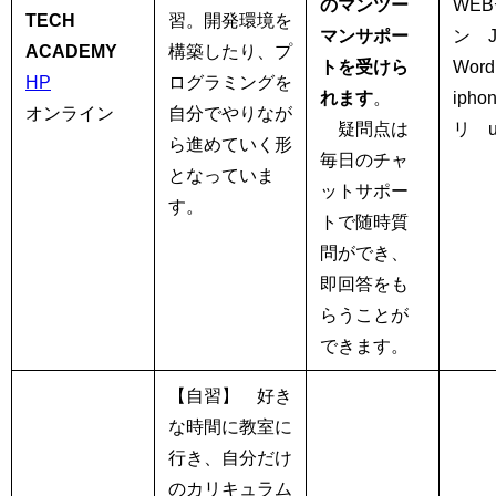
のマンツー
WE
TECH
習。開発環境を
マンサポー
ン 
ACADEMY
構築したり、プ
トを受けら
Wor
HP
ログラミングを
れます
。
iph
オンライン
自分でやりなが
疑問点は
リ u
ら進めていく形
毎日のチャ
となっていま
ットサポー
す。
トで随時質
問ができ、
即回答をも
らうことが
できます。
【自習】
好き
な時間に教室に
行き、自分だけ
のカリキュラム