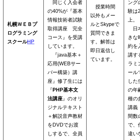
同じく入会者
ング
授業時間
の40%が『基本
験は
以外もメー
情報技術者試験
上。
札幌ＷＥＢプ
ルとSkypeで
取得講座 完全
日本
ログラミング
質問できま
コース』を受講
きな
スクール
HP
す。解答は
しています。
約を
即日返信し
『java基本＋
講す
ています。
応用(WEBサー
ラミ
バー構築）講
ール
座』修了生には
した
『
PHP基本文
の年
法講座
』のオリ
種の
ジナルテキスト
講義
＋解説音声教材
間数
をDVDでお渡
で、
しするで、全員
違い