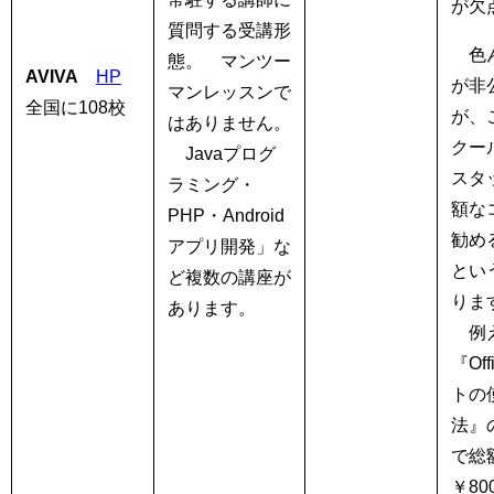
が欠
質問する受講形
色ん
態。 マンツー
AVIVA
HP
が非
マンレッスンで
全国に108校
が、
はありません。
クー
Javaプログ
スタ
ラミング・
額な
PHP・Android
勧め
アプリ開発」な
とい
ど複数の講座が
り
あります。
例
『Of
トの
法』
で総
￥80