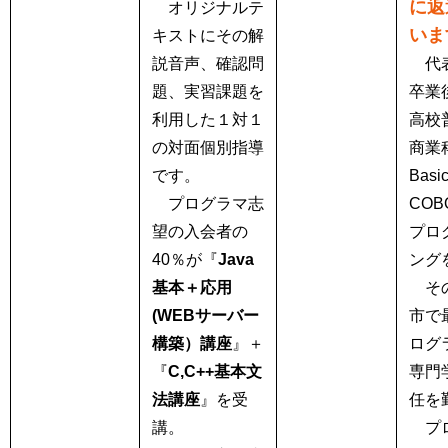
に返
オリジナルテ
いま
キストにその解
説音声、確認問
代表
題、実習課題を
卒業
利用した１対１
高校
の対面個別指導
商業
です。
Bas
プログラマ志
COB
望の入会者の
プロ
40％が『
Java
ング
基本＋応用
その
(WEBサーバー
市で
構築）講座
』＋
ログ
『
C,C++基本文
専門
法講座
』を受
任を
講。
プロ