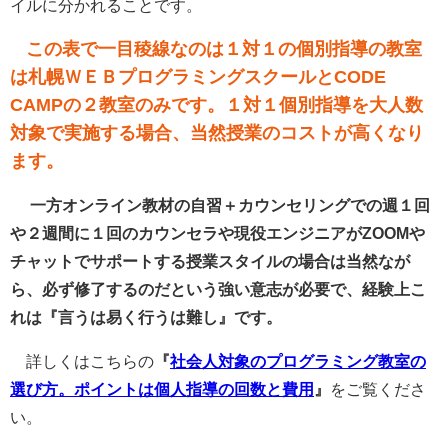
イルに分かれることです。
この表で一目稜線なのは１対１の個別指導の教室
は札幌ＷＥＢプログラミングスクールとCODE
CAMPの２教室のみです。１対１個別指導を大人数
対象で実施する場合、当然授業のコストが高くなり
ます。
一方オンライン教材の自習＋カウンセリングでの週１回
や２週間に１回のカウンセラや現役エンジニアがZOOMや
チャットでサポートする授業スタイルの場合は当然なが
ら、必ず修了するのだという強い意志が必要で、経験上こ
れは『言うは易く行うは難し』です。
詳しくはこちらの
『
社会人対象のプログラミング教室の
選び方。ポイントは個人指導の回数と費用
』
をご覧くださ
い。