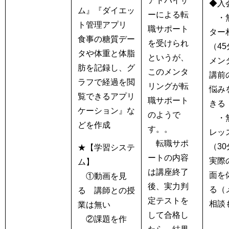
アドバイザ
◆入
ム』『ダイエッ
ーによる転
・無
ト管理アプリ
職サポート
ター
食事の糖質デー
を受けられ
（4
タや体重と体脂
というが、
メン
肪を記録し、グ
このメンタ
講前
ラフで経過を閲
リングが転
悩み
覧できるアプリ
職サポート
きる
ケーション』な
のようで
・無
どを作成
す。。
レッ
転職サポ
（3
★【学習システ
ートの内容
実際
ム】
は講座終了
面を
①動画を見
後、実力判
る（
る 講師との授
定テストを
相談
業は無い
して合格し
②課題を作