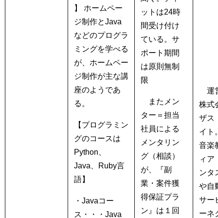
】 ホームペー
ットは24時
ジ制作とJava
間受け付け
などのプログラ
ている。サ
ミングを学べる
ポート期間
が、ホームペー
は原則無制
ジ制作が主な講
限
座のようであ
運営
またメン
る。
株式
ター＝担当
ザス
【プログラミン
社員による
イト
グのコースは
メンタリン
音楽
Python、
グ（相談）
ィア
Java、Ruby言
が、『副
ンタ
語】
業・案件獲
や自
得保証プラ
サー
・Javaコー
ン』は１回
ーネ
ス・・・Java