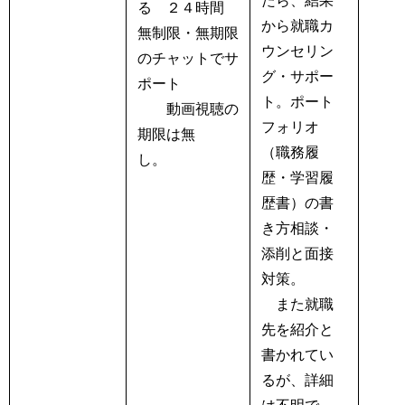
たら、結果
る ２４時間
から就職カ
無制限・無期限
ウンセリン
のチャットでサ
グ・サポー
ポート
ト。ポート
動画視聴の
フォリオ
期限は無
（職務履
し。
歴・学習履
歴書）の書
き方相談・
添削と面接
対策。
また就職
先を紹介と
書かれてい
るが、詳細