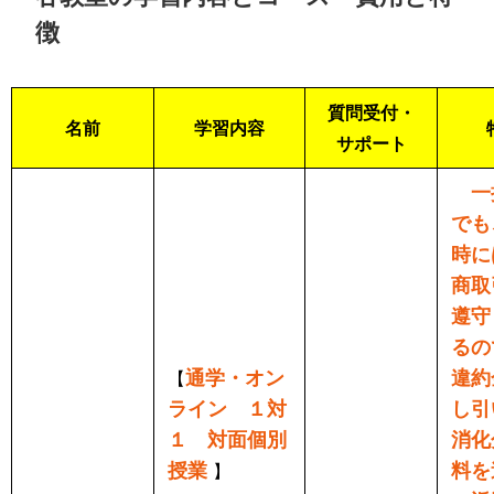
徴
質問受付・
名前
学習内容
サポート
一
でも
時に
商取
遵守
るの
通学・オン
違約
【
ライン １対
し引
１ 対面個別
消化
授業
料を
】