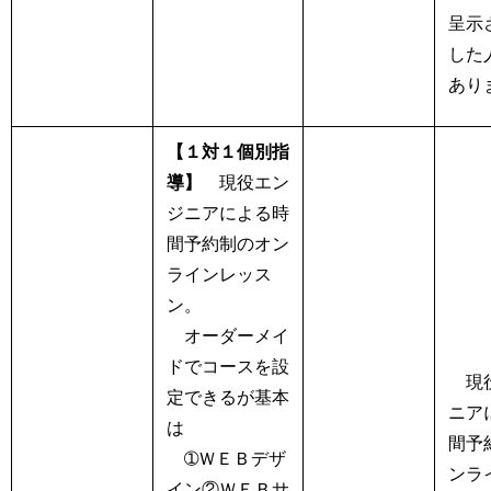
呈示
した
あり
【１対１個別指
導】
現役エン
ジニアによる時
間予約制のオン
ラインレッス
ン。
オーダーメイ
ドでコースを設
現役
定できるが基本
ニア
は
間予
➀ＷＥＢデザ
ンラ
イン②ＷＥＢサ