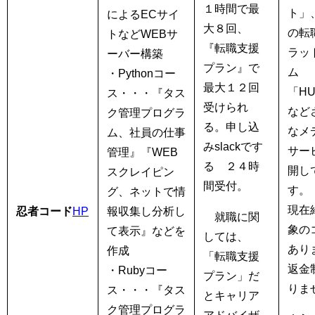
１時間で最
ト」
によるECサイ
大８回、
の転
トなどWEBサ
『転職支援
ラッ
ーバー構築
プラン』で
ム
・Pythonコー
最大１２回
「HU
ス・・・『タス
受けられ
など
ク管理プログラ
る。申し込
なメ
ム、社員の仕事
みslackです
サー
管理』『WEB
る ２４時
開し
スクレイピン
間受付。
す。
グ、ネットで情
現在
忍者コード
HP
報収集し分析し
就職に関
象の
て表示』などを
しては、
あり
作成
「転職支援
返金
・Rubyコー
プラン」だ
りま
ス・・・『タス
とキャリア
ク管理プログラ