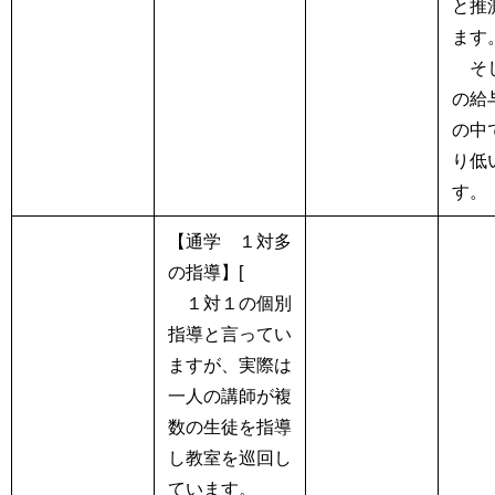
と推
ます
そし
の給
の中
り低
す。
【通学 １対多
の指導】[
１対１の個別
指導と言ってい
ますが、実際は
一人の講師が複
数の生徒を指導
し教室を巡回し
ています。