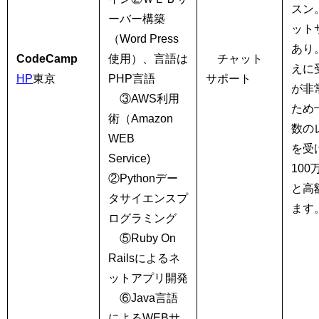
スン
ーバー構築
ット
（Word Press
あり
CodeCamp
使用）、言語は
チャット
えに
HP
東京
PHP言語
サポート
が非
③AWS利用
ため
術（Amazon
数の
WEB
を受
Service)
100
②Pythonデー
と高
タサイエンスプ
ます
ログラミング
⑤Ruby On
Railsによるネ
ットアプリ開発
⑥Java言語
によるWEBサ