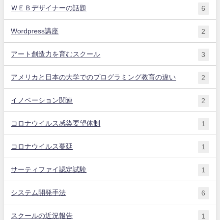
ＷＥＢデザイナーの話題
6
Wordpress講座
2
アート創造力を育むスクール
3
アメリカと日本の大学でのプログラミング教育の違い
2
イノベーション関連
2
コロナウイルス感染要望体制
1
コロナウイルス蔓延
1
サーティファイ認定試験
1
システム開発手法
6
スクールの近況報告
1