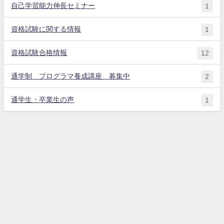
自己学習能力伸長セミナー
1
資格試験に関する情報
1
資格試験合格情報
12
通学制 プログラマ養成講座 募集中
2
通学生・卒業生の声
1
札幌の通学とオンラインのプログラミング教室・ＷＥＢデザイン教室 札幌
ＷＥＢプログラミングスクール All Rights Reserved.