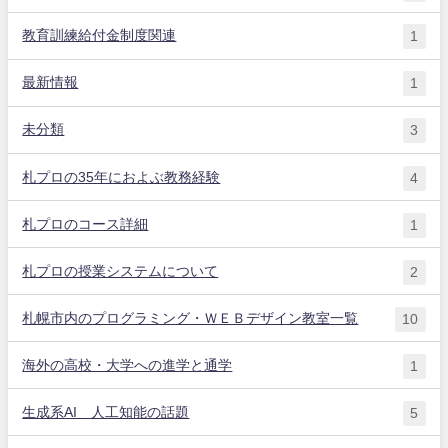
教育訓練給付金制度関連
1
最新情報
1
未分類
3
札プロの35年におよぶ教務経験
4
札プロのコース詳細
1
札プロの授業システムについて
2
札幌市内のプログラミング・ＷＥＢデザイン教室一覧
10
海外の高校・大学への進学と通学
1
生成系AI 人工知能の話題
5