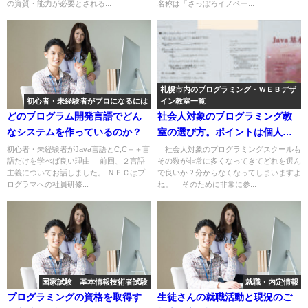
の資質・能力が必要とされる...
名称は「さっぽろイノベー...
札幌市内のプログラミング・ＷＥＢデザ
初心者・未経験者がプロになるには
イン教室一覧
どのプログラム開発言語でどん
社会人対象のプログラミング教
なシステムを作っているのか？
室の選び方。ポイントは個人指
導の回数と費用
初心者・未経験者がJava言語とC,C＋＋言
社会人対象のプログラミングスクールも
語だけを学べば良い理由 前回、２言語
その数が非常に多くなってきてどれを選ん
主義についてお話しました。 ＮＥＣはプ
で良いか？分からなくなってしまいますよ
ログラマへの社員研修...
ね。 そのために非常に参...
国家試験 基本情報技術者試験
就職・内定情報
プログラミングの資格を取得す
生徒さんの就職活動と現況のご