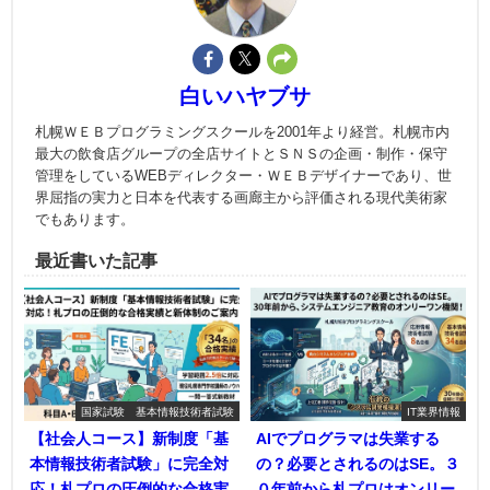
白いハヤブサ
札幌ＷＥＢプログラミングスクールを2001年より経営。札幌市内
最大の飲食店グループの全店サイトとＳＮＳの企画・制作・保守
管理をしているWEBディレクター・ＷＥＢデザイナーであり、世
界屈指の実力と日本を代表する画廊主から評価される現代美術家
でもあります。
最近書いた記事
国家試験 基本情報技術者試験
IT業界情報
【社会人コース】新制度「基
AIでプログラマは失業する
本情報技術者試験」に完全対
の？必要とされるのはSE。３
応！札プロの圧倒的な合格実
０年前から札プロはオンリー