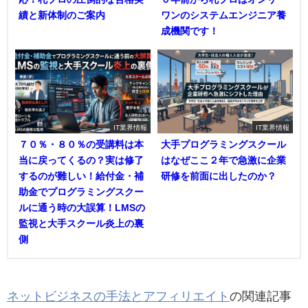
績と新体制のご案内
ワンのシステムエンジニア養
成機関です！
IT業界情報
IT業界情報
７０％・８０％の受講料は本
大手プログラミングスクール
当に戻ってくるの？実は修了
はなぜここ２年で急激に企業
するのが難しい！給付金・補
研修を前面に出したのか？
助金でプログラミングスクー
ルに通う時の大誤算！LMSの
監視と大手スクール炎上の裏
側
ネットビジネスの手法とアフィリエイト
の関連記事