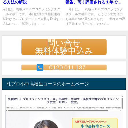
る方法の解説
報告。高く評価される１年で基
本情報技術者試験合格の実績！
今日は。 札幌ＷＥＢプログラミングスク
今日は。 札幌ＷＥＢプログラミング
ールの横田です。 本日は基本情報技術者
スクールの横田です。 とうとう北海道に
試験などのプログラミング資格を取得する
も本当に短い夏が来ました。 北海道の夏
方法について解説します。 ...
は正味１ヶ月半です。たいて...
問い合せ
無料体験申込み
0120 011 137
札プロ小中高校生コースのホームページ