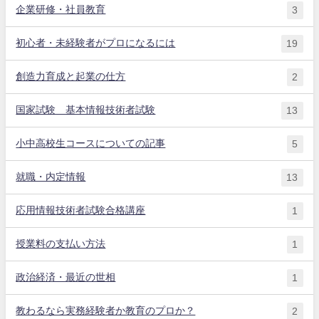
企業研修・社員教育
3
初心者・未経験者がプロになるには
19
創造力育成と起業の仕方
2
国家試験 基本情報技術者試験
13
小中高校生コースについての記事
5
就職・内定情報
13
応用情報技術者試験合格講座
1
授業料の支払い方法
1
政治経済・最近の世相
1
教わるなら実務経験者か教育のプロか？
2