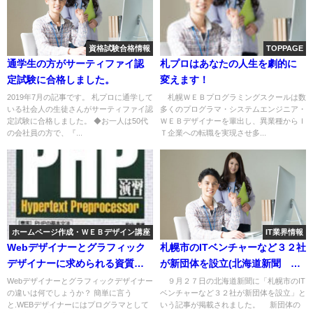
資格試験合格情報
TOPPAGE
通学生の方がサーティファイ認
札プロはあなたの人生を劇的に
定試験に合格しました。
変えます！
2019年7月の記事です。 札プロに通学して
札幌ＷＥＢプログラミングスクールは数
いる社会人の生徒さんがサーティファイ認
多くのプログラマ・システムエンジニア・
定試験に合格しました。 ◆お一人は50代
ＷＥＢデザイナーを輩出し、異業種からＩ
の会社員の方で、『...
Ｔ企業への転職を実現させ多...
ホームページ作成・ＷＥＢデザイン講座
IT業界情報
Webデザイナーとグラフィック
札幌市のITベンチャーなど３２社
デザイナーに求められる資質・
が新団体を設立(北海道新聞 ９
能力の違いは何でしょうか？
月２７日 朝刊より抜粋）
Webデザイナーとグラフィックデザイナー
９月２７日の北海道新聞に「札幌市のIT
の違いは何でしょうか？ 簡単に言う
ベンチャーなど３２社が新団体を設立」と
グラフィックスとイラスト No2
と.WEBデザイナーにはプログラマとして
いう記事が掲載されました。 新団体の