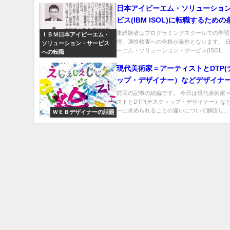
日本アイビーエム・ソリューショ
ビス(IBM ISOL)に転職するため
格
未経験者はプログラミングスクールでの学習
ＩＢＭ日本アイビーエム・
得、適性検査への合格が条件となります。 
ソリューション・サービス
ーエム・ソリューション・サービス(ISOL...
への転職
現代美術家＝アーティストとDTP(
ップ・デザイナー）などデザイナ
られることの違い
前回の記事の続編です。 今日は現代美術家
ストとDTP(デスクトップ・デザイナー）な
ーに求められることの違いについて解説し...
ＷＥＢデザイナーの話題