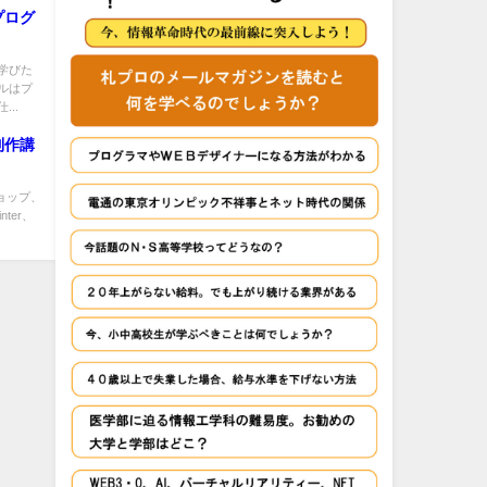
プログ
学びた
ルはプ
..
制作講
ョップ、
ter、