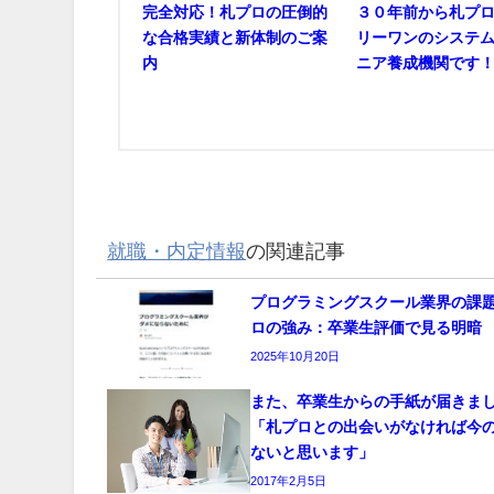
完全対応！札プロの圧倒的
３０年前から札プ
な合格実績と新体制のご案
リーワンのシステ
内
ニア養成機関です
就職・内定情報
の関連記事
プログラミングスクール業界の課
ロの強み：卒業生評価で見る明暗
2025年10月20日
また、卒業生からの手紙が届きま
「札プロとの出会いがなければ今
ないと思います」
2017年2月5日