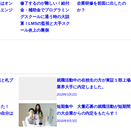
ロはオン
修了するのが難しい！給付
企業研修を前面に出したの
ムエンジ
金・補助金でプログラミン
か？
！
グスクールに通う時の大誤
算！LMSの監視と大手スク
ール炎上の裏側
題と札プ
就職活動中の在校生の方が東証１部上場
業界大手に内定しました。
2018年3月2日
した！
短期集中 大量応募の就職活動が短期間
の自分は
の大企業からの内定をもたらす！
2016年8月3日