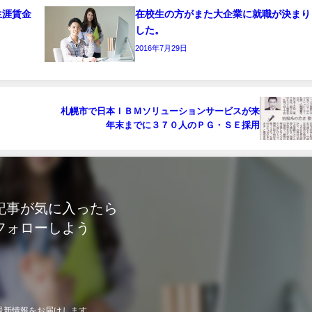
生涯賃金
在校生の方がまた大企業に就職が決まり
した。
2016年7月29日
札幌市で日本ＩＢＭソリューションサービスが来
年末までに３７０人のＰＧ・ＳＥ採用
記事が気に入ったら
フォローしよう
最新情報をお届けします