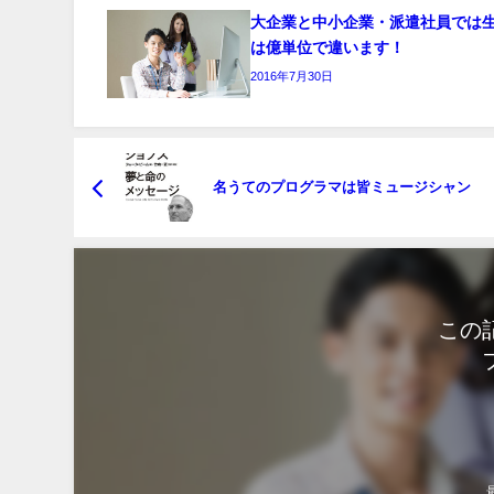
大企業と中小企業・派遣社員では
は億単位で違います！
2016年7月30日
名うてのプログラマは皆ミュージシャン
この