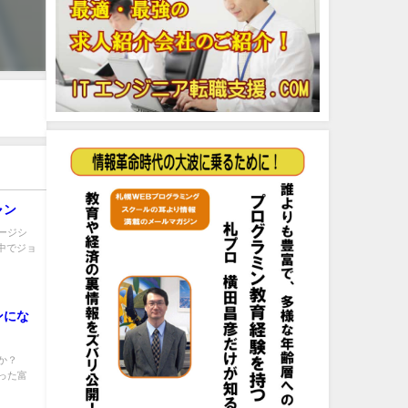
ャン
ージシ
中でジョ
ンにな
うか？
なった富