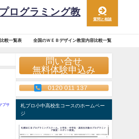
のプログラミング教
質問と相談
比較一覧表
全国のＷＥＢデザイン教室内容比較一覧
問い合せ
無料体験申込み
0120 011 137
ヤブサ
札プロ小中高校生コースのホームペー
ジ