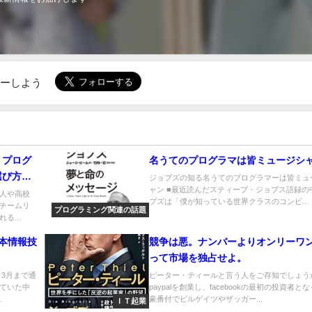
ローしよう
。プログ
名うてのプログラマは皆ミュージシ
選び方を
ジョブズの知る名うてのプログラマーは皆ミュ
ャン ■最近読んだスティーブ・ジョブス語録の
は流れ図
人や高校
ブズは「僕が知っている世界クラスのコンピ...
チームリ
プログラミング関連の話題
る...
本情報技
競争は悪。ナンバーよりオンリーワ
って市場を独占せよ。
3月まで通
ピーター・ティールと言う人をご存知でしょ
ていた中
paypalを創業し、facebookの最初の投資者と
.
豪番付でビルゲイツやザッガー...
ＩＴ起業