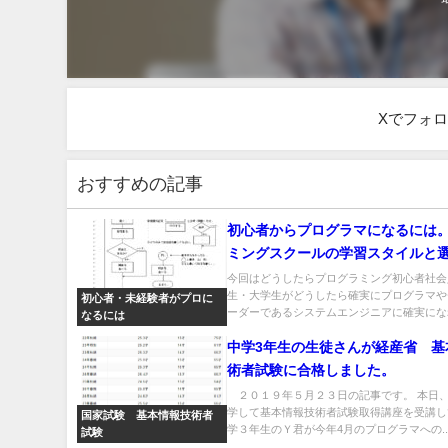
Xでフォ
おすすめの記事
初心者からプログラマになるには
ミングスクールの学習スタイルと
ずばり解説、No1 最も大切なの
今回はどうしたらプログラミング初心者社会
生・大学生がどうしたら確実にプログラマや
です！
初心者・未経験者がプロに
ーダーであるシステムエンジニアに確実になれ
なるには
中学3年生の生徒さんが経産省 基
術者試験に合格しました。
２０１９年５月２３日の記事です。 本日、
学して基本情報技術者試験取得講座を受講し
国家試験 基本情報技術者
学３年生のＹ君が今年4月のプログラマへの..
試験