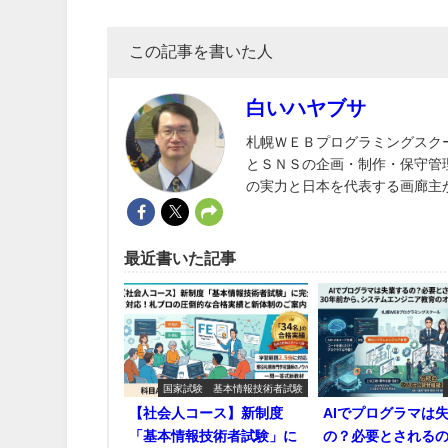
この記事を書いた人
白いハヤブサ
札幌ＷＥＢプログラミングスク
とＳＮＳの企画・制作・保守管
の実力と日本を代表する画廊主
最近書いた記事
国家試験 基本情報技術者試験
【社会人コース】新制度
AIでプログラマは
「基本情報技術者試験」に
の？必要とされるの