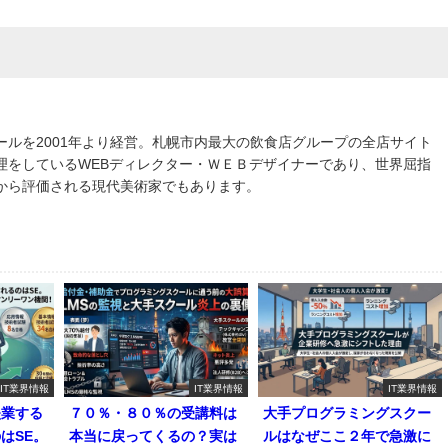
ールを2001年より経営。札幌市内最大の飲食店グループの全店サイト
理をしているWEBディレクター・ＷＥＢデザイナーであり、世界屈指
から評価される現代美術家でもあります。
IT業界情報
IT業界情報
IT業界情報
失業する
７０％・８０％の受講料は
大手プログラミングスクー
はSE。
本当に戻ってくるの？実は
ルはなぜここ２年で急激に