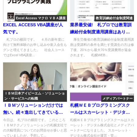
Excel Access マクロ ＶＢＡ講座
教育訓練給付金制度関連
EXCEL ACCESS VBA講座が人
業界最安値! 札プロでは教育訓
気です。
練給付金制度適用講座はありま
せんが、授業料は驚くほど安い
札プロの横田です。 ４月の新年度に
厚生労働省の教育訓練給付金制度適用講
向けて無料体験のお申し込みや新入会生も
座は受講料の条件を満たす受講生の方は修
です。しかも『１対１ 個別指
グンと増えてきました。 社会人コース
了後、20％から最大70％受講費用が返金
導』！
ではExcel VBA講座...
されます。 札幌WEB...
ＩＢＭ日本アイビーエム・ソリューショ
ン・サービスへの転職
メディアパートナー
ＩＢＭソリューションだけでは
札幌ＷＥＢプログラミングスク
無い。続々進出してきている東
ールはスカーレット・デジタル
京の大手ソフトウェア制作会社
株式会社とメディアパートナー
今日は。 札プロの横田です。 このところ
札幌ＷＥＢプログラミングスクールはスカ
ＩＢＭテクノソリューションの札幌支社で
ーレット・デジタル株式会社とメディアパ
の求人。
になりました。
の大幅増員についてのお問合せが多いと思
ートナーになりました。 スカーレット・
っていましたが、予想して...
デジタル株式会社が運営・管...