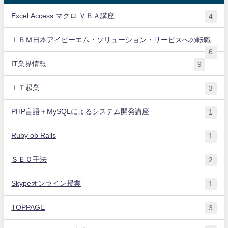
Excel Access マクロ ＶＢＡ講座
4
ＩＢＭ日本アイビーエム・ソリューション・サービスへの転職
6
IT業界情報
9
ＩＴ起業
3
PHP言語＋MySQLによるシステム開発講座
1
Ruby ob Rails
1
ＳＥＯ手法
2
Skypeオンライン授業
1
TOPPAGE
3