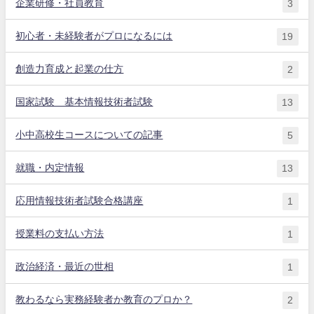
企業研修・社員教育
3
初心者・未経験者がプロになるには
19
創造力育成と起業の仕方
2
国家試験 基本情報技術者試験
13
小中高校生コースについての記事
5
就職・内定情報
13
応用情報技術者試験合格講座
1
授業料の支払い方法
1
政治経済・最近の世相
1
教わるなら実務経験者か教育のプロか？
2