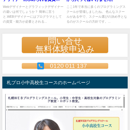
能力の違いは何でしょうか？
Webデザイナーとグラフィックデザイナー
ここ1年で本当に多くのプログラミングス
の違いは何でしょうか？ 簡単に言う
クールが登場しましたね。 色んなスクー
グラフィックスとイラスト No2
と.WEBデザイナーにはプログラマとして
ルがある中で、スクール選びの決め手とな
の資質・能力が必要とされる...
るのがスクールの方針です。...
問い合せ
無料体験申込み
0120 011 137
札プロ小中高校生コースのホームページ