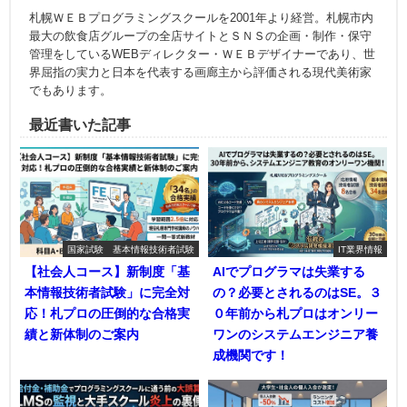
札幌ＷＥＢプログラミングスクールを2001年より経営。札幌市内
最大の飲食店グループの全店サイトとＳＮＳの企画・制作・保守
管理をしているWEBディレクター・ＷＥＢデザイナーであり、世
界屈指の実力と日本を代表する画廊主から評価される現代美術家
でもあります。
最近書いた記事
国家試験 基本情報技術者試験
IT業界情報
【社会人コース】新制度「基
AIでプログラマは失業する
本情報技術者試験」に完全対
の？必要とされるのはSE。３
応！札プロの圧倒的な合格実
０年前から札プロはオンリー
績と新体制のご案内
ワンのシステムエンジニア養
成機関です！