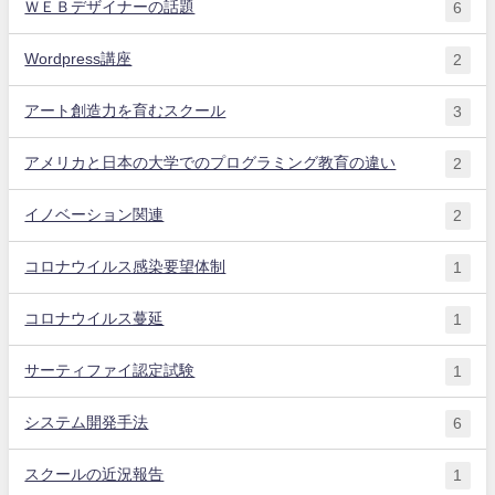
ＷＥＢデザイナーの話題
6
Wordpress講座
2
アート創造力を育むスクール
3
アメリカと日本の大学でのプログラミング教育の違い
2
イノベーション関連
2
コロナウイルス感染要望体制
1
コロナウイルス蔓延
1
サーティファイ認定試験
1
システム開発手法
6
スクールの近況報告
1