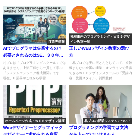
札幌市内のプログラミング・ＷＥＢデザ
IT業界情報
イン教室一覧
AIでプログラマは失業するの？
正しいWEBデザイン教室の選び
必要とされるのはSE。３０年前
方
から札プロはオンリーワンのシ
札プロは「プログラミングスクール」では
札プロでは実に混とんとしていて、複雑
ありません。上流工程から一貫して学ぶ
極まりない全国の通学・オンラインで受講
ステムエンジニア養成機関で
『システムエンジニア養成機関』です
できるＷＥＢデザインスクールの『受講内
す！
現在、IT業界やこれから学習...
容・受講スタイル、質問受付...
ホームページ作成・ＷＥＢデザイン講座
札プロの授業システムについて
Webデザイナーとグラフィック
プログラミングの学習では文法
デザイナーに求められる資質・
から入ってはいけません。