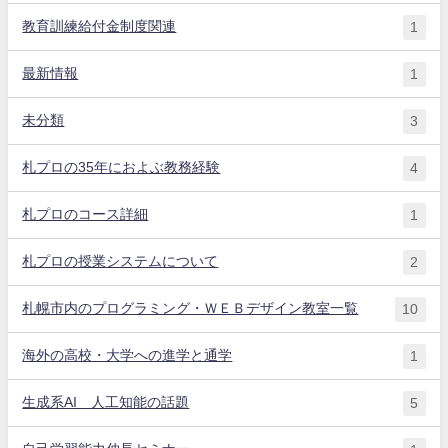
教育訓練給付金制度関連
1
最新情報
1
未分類
3
札プロの35年におよぶ教務経験
4
札プロのコース詳細
1
札プロの授業システムについて
2
札幌市内のプログラミング・ＷＥＢデザイン教室一覧
10
海外の高校・大学への進学と通学
1
生成系AI 人工知能の話題
5